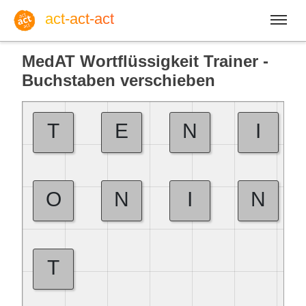
act-act-act
MedAT Wortflüssigkeit Trainer -
Buchstaben verschieben
Anmelden
T
E
N
I
Blog
O
N
I
N
So, 09. August 2026 |
32
T
Englisch
Deutsch
Spanisch