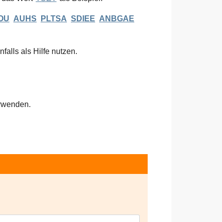
OU
AUHS
PLTSA
SDIEE
ANBGAE
falls als Hilfe nutzen.
rwenden.