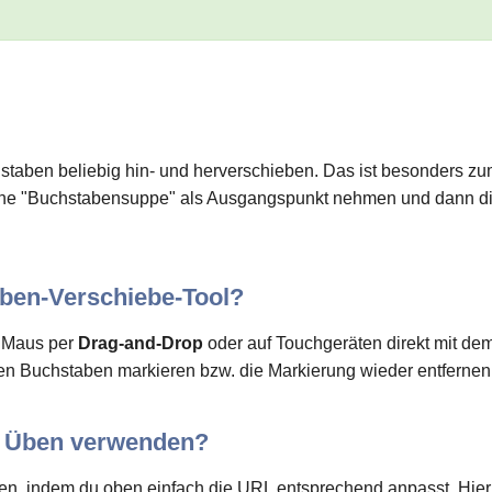
taben beliebig hin- und herverschieben. Das ist besonders zum
o eine "Buchstabensuppe" als Ausgangspunkt nehmen und dann d
aben-Verschiebe-Tool?
r Maus per
Drag-and-Drop
oder auf Touchgeräten direkt mit de
n Buchstaben markieren bzw. die Markierung wieder entfernen (
m Üben verwenden?
n, indem du oben einfach die URL entsprechend anpasst. Hie