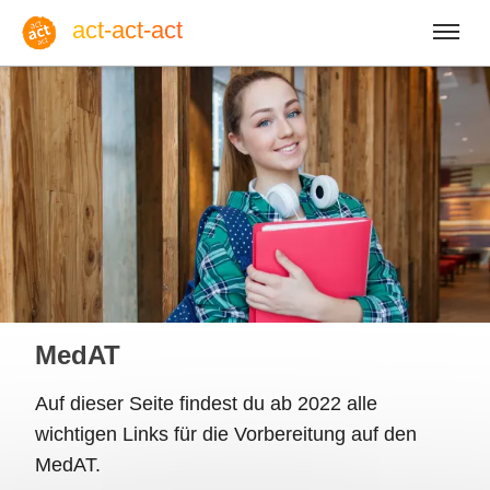
act-act-act
Anmelden
Blog
So, 09. August 2026 |
32
MedAT
Auf dieser Seite findest du ab 2022 alle
wichtigen Links für die Vorbereitung auf den
Englisch
Deutsch
Spanisch
MedAT.