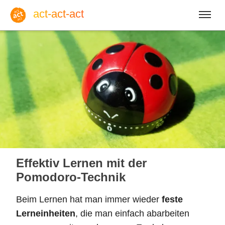
act-act-act
Anmelden
Blog
So, 09. August 2026 |
32
Effektiv Lernen mit der
Pomodoro-Technik
Beim Lernen hat man immer wieder
feste
Englisch
Deutsch
Spanisch
Lerneinheiten
, die man einfach abarbeiten