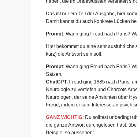
haben, die im Unbewussten verankert sind
Das ist nur ein Teil der Ausgabe, hier ko
Damit kannst du auch konkrete Lücken bes
Prompt:
Wann ging Freud nach Paris? War
Hier bekommst du eine sehr ausführliche A
kurz) die Antwort sein soll.
Prompt:
Wann ging Freud nach Paris? War
Sätzen.
ChatGPT:
Freud ging 1885 nach Paris, um 
Neurologie zu vertiefen und Charcots Arbe
Neurologen, der seine Ansichten über Hyst
Freud, indem er sein Interesse an psychi
GANZ WICHTIG:
Du solltest unbedingt ü
die ganze Antwort durchgelesen hast, über
Beispiel so aussehen: