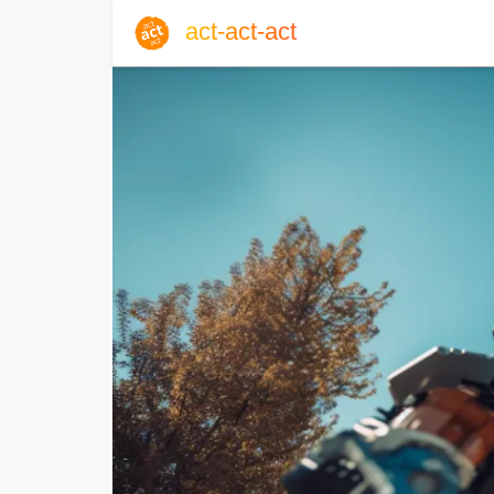
act-act-act
Anmelden
Blog
Fr, 07. August 2026 |
32
Englisch