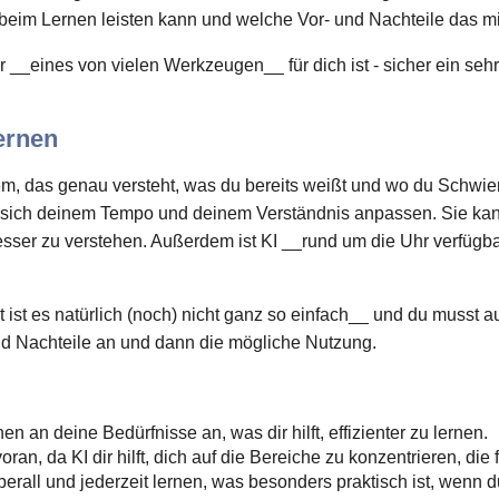
 beim Lernen leisten kann und welche Vor- und Nachteile das mit
 __eines von vielen Werkzeugen__ für dich ist - sicher ein sehr 
ernen
ystem, das genau versteht, was du bereits weißt und wo du Schwier
e sich deinem Tempo und deinem Verständnis anpassen. Sie ka
 besser zu verstehen. Außerdem ist KI __rund um die Uhr verfügb
t ist es natürlich (noch) nicht ganz so einfach__ und du musst au
und Nachteile an und dann die mögliche Nutzung.
en an deine Bedürfnisse an, was dir hilft, effizienter zu lernen.
an, da KI dir hilft, dich auf die Bereiche zu konzentrieren, die 
berall und jederzeit lernen, was besonders praktisch ist, wenn 