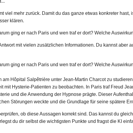
...
mmt viel mehr zurück. Damit du das ganze etwas konkreter hast, i
ser klären.
um ging er nach Paris und wen traf er dort? Welche Auswirku
ntwort mit vielen zusätzlichen Informationen. Du kannst aber a
um ging er nach Paris und wen traf er dort? Welche Auswirkung
am Hôpital Salpêtrière unter Jean-Martin Charcot zu studieren.
it mit Hysterie-Patienten zu beobachten. In Paris traf Freud Je
erie und die Anwendung der Hypnose prägte. Dieser Aufenthalt 
schen Störungen weckte und die Grundlage für seine spätere En
berprüfen, ob diese Aussagen korrekt sind. Das kannst du gleic
legst du dir selbst die wichtigsten Punkte und fragst die KI ei