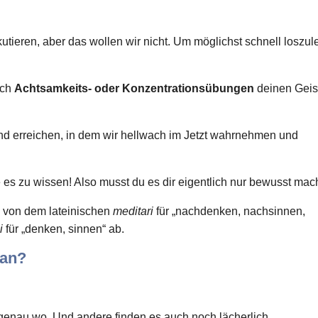
kutieren, aber das wollen wir nicht. Um möglichst schnell loszu
rch
Achtsamkeits- oder Konzentrationsübungen
deinen Geis
nd erreichen, in dem wir hellwach im Jetzt wahrnehmen und
ne es zu wissen! Also musst du es dir eigentlich nur bewusst mac
ch von dem lateinischen
meditari
für „nachdenken, nachsinnen,
i
für „denken, sinnen“ ab.
 an?
 genau wo. Und andere finden es auch noch lächerlich.