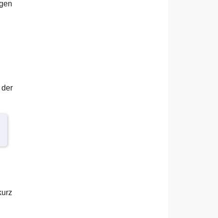
egen
 der
kurz