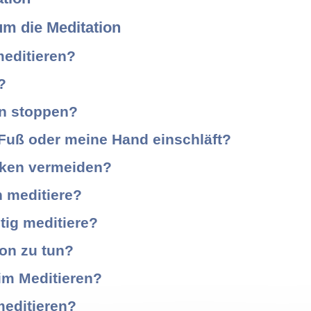
m die Meditation
meditieren?
?
n stoppen?
Fuß oder meine Hand einschläft?
nken vermeiden?
h meditiere?
tig meditiere?
ion zu tun?
eim Meditieren?
meditieren?