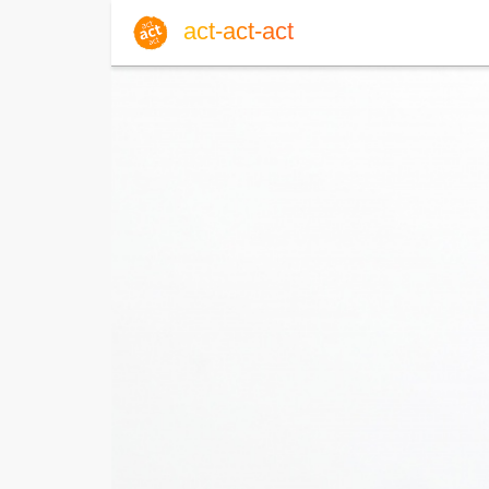
act-act-act
Anmelden
Blog
Sa, 08. August 2026 |
32
Englisch