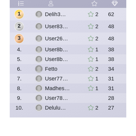
1
Englisch
Deutsch
Spanisch
Delih3…
2
62
2
User83…
2
48
3
User26…
2
48
4.
User8b…
1
38
5.
User8b…
1
38
6.
Fetto
2
34
7.
User77…
1
31
8.
Madhes…
1
31
9.
User78…
28
10.
Delulu…
2
27