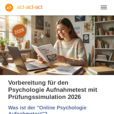
act-act-act
2026
Anmelden
Blog
Mo, 10. August 2026 |
33
Vorbereitung für den
Psychologie Aufnahmetest mit
Prüfungssimulation 2026
Englisch
Deutsch
Spanisch
Was ist der "Online Psychologie
Aufnahmetest"?