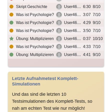
Skript Geschichte
User46…
6:30
8/10
Was ist Psychologie?
User46…
3:07
7/10
Was ist Psychologie?
User46…
4:29
9/10
Was ist Psychologie?
User46…
3:50
7/10
Übung: Multiplizieren
User46…
0:37
10/10
Was ist Psychologie?
User46…
4:33
7/10
Übung: Multiplizieren
User46…
4:41
9/10
Letzte Aufnahmetest Komplett-
Simulationen
Und das sind die letzten 10
Testsimulationen des Komplett-Tests, so
nah am echten Test wie nur möglich!