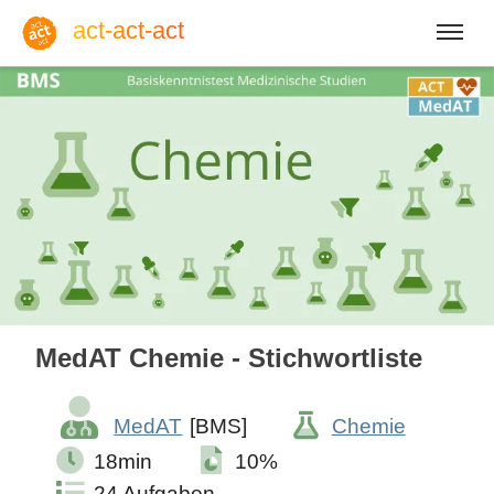
act-act-act
Anmelden
Blog
Do, 06. August 2026 |
32
MedAT Chemie - Stichwortliste
MedAT
[BMS]
Chemie
Englisch
Deutsch
Spanisch
18min
10%
24 Aufgaben