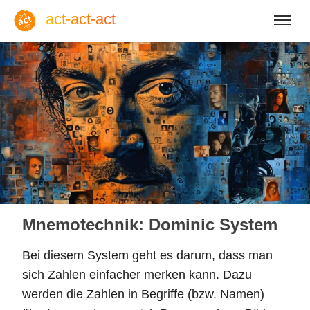
act-act-act
Anmelden
Blog
So, 09. August 2026 |
32
Mnemotechnik: Dominic System
Bei diesem System geht es darum, dass man
sich Zahlen einfacher merken kann. Dazu
Englisch
Deutsch
Spanisch
werden die Zahlen in Begriffe (bzw. Namen)