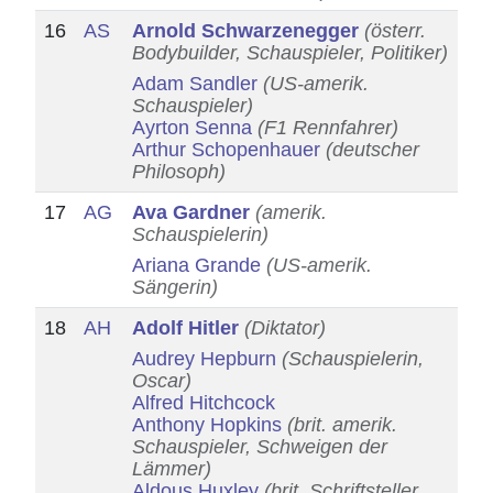
16
AS
Arnold Schwarzenegger
(österr.
Bodybuilder, Schauspieler, Politiker)
Adam Sandler
(US-amerik.
Schauspieler)
Ayrton Senna
(F1 Rennfahrer)
Arthur Schopenhauer
(deutscher
Philosoph)
17
AG
Ava Gardner
(amerik.
Schauspielerin)
Ariana Grande
(US-amerik.
Sängerin)
18
AH
Adolf Hitler
(Diktator)
Audrey Hepburn
(Schauspielerin,
Oscar)
Alfred Hitchcock
Anthony Hopkins
(brit. amerik.
Schauspieler, Schweigen der
Lämmer)
Aldous Huxley
(brit. Schriftsteller,