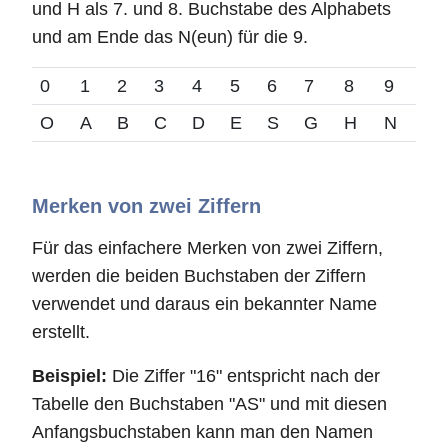
und H als 7. und 8. Buchstabe des Alphabets
und am Ende das N(eun) für die 9.
0
1
2
3
4
5
6
7
8
9
O
A
B
C
D
E
S
G
H
N
Merken von zwei Ziffern
Für das einfachere Merken von zwei Ziffern,
werden die beiden Buchstaben der Ziffern
verwendet und daraus ein bekannter Name
erstellt.
Beispiel:
Die Ziffer "16" entspricht nach der
Tabelle den Buchstaben "AS" und mit diesen
Anfangsbuchstaben kann man den Namen