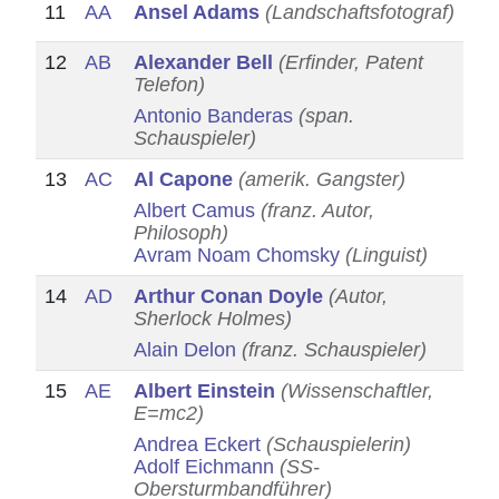
11
AA
Ansel Adams
(Landschaftsfotograf)
12
AB
Alexander Bell
(Erfinder, Patent
Telefon)
Antonio Banderas
(span.
Schauspieler)
13
AC
Al Capone
(amerik. Gangster)
Albert Camus
(franz. Autor,
Philosoph)
Avram Noam Chomsky
(Linguist)
14
AD
Arthur Conan Doyle
(Autor,
Sherlock Holmes)
Alain Delon
(franz. Schauspieler)
15
AE
Albert Einstein
(Wissenschaftler,
E=mc2)
Andrea Eckert
(Schauspielerin)
Adolf Eichmann
(SS-
Obersturmbandführer)