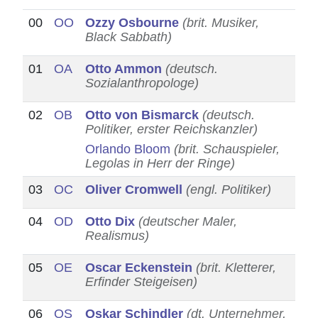
00
OO
Ozzy Osbourne
(brit. Musiker,
Black Sabbath)
01
OA
Otto Ammon
(deutsch.
Sozialanthropologe)
02
OB
Otto von Bismarck
(deutsch.
Politiker, erster Reichskanzler)
Orlando Bloom
(brit. Schauspieler,
Legolas in Herr der Ringe)
03
OC
Oliver Cromwell
(engl. Politiker)
04
OD
Otto Dix
(deutscher Maler,
Realismus)
05
OE
Oscar Eckenstein
(brit. Kletterer,
Erfinder Steigeisen)
06
OS
Oskar Schindler
(dt. Unternehmer,