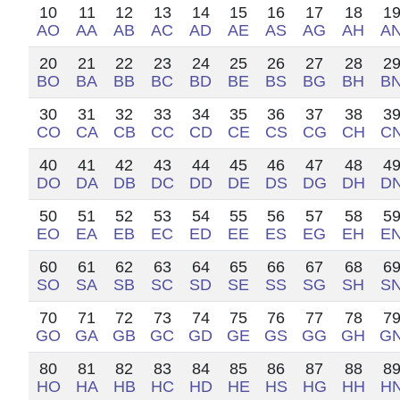
10
11
12
13
14
15
16
17
18
1
AO
AA
AB
AC
AD
AE
AS
AG
AH
A
20
21
22
23
24
25
26
27
28
2
BO
BA
BB
BC
BD
BE
BS
BG
BH
B
30
31
32
33
34
35
36
37
38
3
CO
CA
CB
CC
CD
CE
CS
CG
CH
C
40
41
42
43
44
45
46
47
48
4
DO
DA
DB
DC
DD
DE
DS
DG
DH
D
50
51
52
53
54
55
56
57
58
5
EO
EA
EB
EC
ED
EE
ES
EG
EH
E
60
61
62
63
64
65
66
67
68
6
SO
SA
SB
SC
SD
SE
SS
SG
SH
S
70
71
72
73
74
75
76
77
78
7
GO
GA
GB
GC
GD
GE
GS
GG
GH
G
80
81
82
83
84
85
86
87
88
8
HO
HA
HB
HC
HD
HE
HS
HG
HH
H