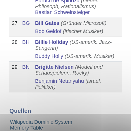
Baruch de Spinoza
(niederl.
Philosoph, Rationalismus)
Bastian Schweinsteiger
27
BG
Bill Gates
(Gründer Microsoft)
Bob Geldof
(irischer Musiker)
28
BH
Billie Holiday
(US-amerik. Jazz-
Sängerin)
Buddy Holly
(US-amerik. Musiker)
29
BN
Brigitte Nielsen
(Modell und
Schauspielerin, Rocky)
Benjamin Netanyahu
(israel.
Politiker)
Quellen
Wikipedia Dominic System
Memory Table