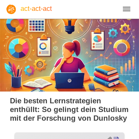
act-act-act
Anmelden
Blog
Do, 06. August 2026 |
32
Die besten Lernstrategien
enthüllt: So gelingt dein Studium
mit der Forschung von Dunlosky
Englisch
Deutsch
Spanisch