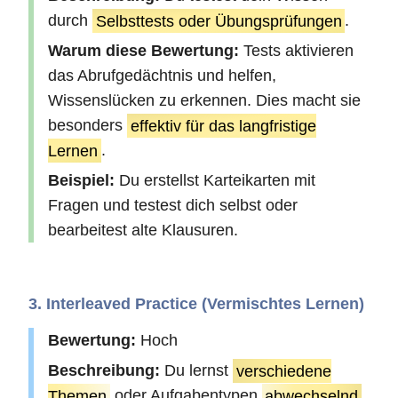
durch
Selbsttests oder Übungsprüfungen
.
Warum diese Bewertung:
Tests aktivieren
das Abrufgedächtnis und helfen,
Wissenslücken zu erkennen. Dies macht sie
besonders
effektiv für das langfristige
Lernen
.
Beispiel:
Du erstellst Karteikarten mit
Fragen und testest dich selbst oder
bearbeitest alte Klausuren.
3. Interleaved Practice (Vermischtes Lernen)
Bewertung:
Hoch
Beschreibung:
Du lernst
verschiedene
Themen
oder Aufgabentypen
abwechselnd
,