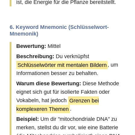
ist, die Energie für die Pflanze bereitstellt.
6. Keyword Mnemonic (Schlüsselwort-
Mnemonik)
Bewertung:
Mittel
Beschreibung:
Du verknüpfst
Schlüsselwörter mit mentalen Bildern
, um
Informationen besser zu behalten.
Warum diese Bewertung:
Diese Methode
eignet sich gut für isolierte Fakten oder
Vokabeln, hat jedoch
Grenzen bei
komplexeren Themen
.
Beispiel:
Um dir "mitochondriale DNA" zu
merken, stellst du dir vor, wie eine Batterie