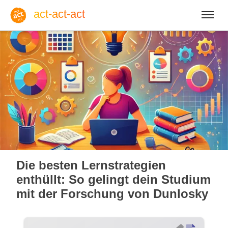
act-act-act
Anmelden
Blog
Mo, 10. August 2026 |
33
Die besten Lernstrategien
enthüllt: So gelingt dein Studium
mit der Forschung von Dunlosky
Englisch
Deutsch
Spanisch