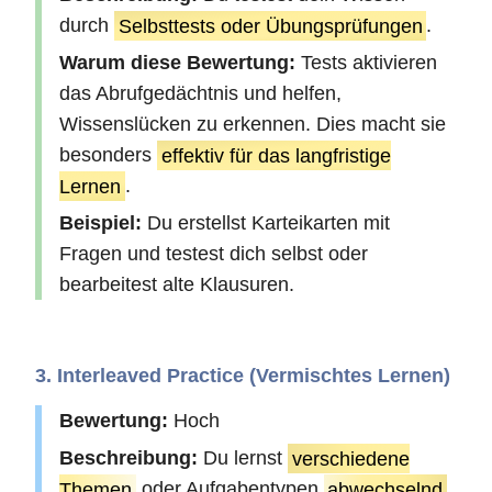
durch
Selbsttests oder Übungsprüfungen
.
Warum diese Bewertung:
Tests aktivieren
das Abrufgedächtnis und helfen,
Wissenslücken zu erkennen. Dies macht sie
besonders
effektiv für das langfristige
Lernen
.
Beispiel:
Du erstellst Karteikarten mit
Fragen und testest dich selbst oder
bearbeitest alte Klausuren.
3. Interleaved Practice (Vermischtes Lernen)
Bewertung:
Hoch
Beschreibung:
Du lernst
verschiedene
Themen
oder Aufgabentypen
abwechselnd
,