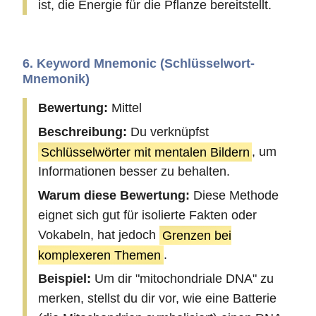
ist, die Energie für die Pflanze bereitstellt.
6. Keyword Mnemonic (Schlüsselwort-
Mnemonik)
Bewertung:
Mittel
Beschreibung:
Du verknüpfst
Schlüsselwörter mit mentalen Bildern
, um
Informationen besser zu behalten.
Warum diese Bewertung:
Diese Methode
eignet sich gut für isolierte Fakten oder
Vokabeln, hat jedoch
Grenzen bei
komplexeren Themen
.
Beispiel:
Um dir "mitochondriale DNA" zu
merken, stellst du dir vor, wie eine Batterie